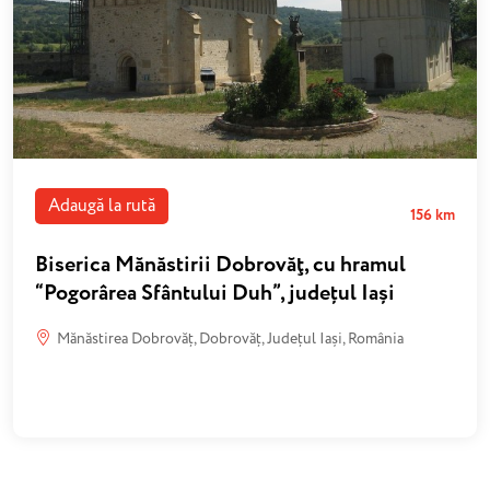
Adaugă la rută
156 km
Biserica Mănăstirii Dobrovăţ, cu hramul
“Pogorârea Sfântului Duh”, județul Iași
Mănăstirea Dobrovăț, Dobrovăț, Județul Iași, România