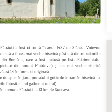
 Pătrăuți a fost ctitorită în anul 1487 de Sfântul Voievod
derată a fi cea mai veche biserică păstrată dintre ctitoriile
din România, care a fost inclusă pe lista Patrimoniului
ictate din nordul Moldovei) și cea mai veche biserică
ă astăzi în forma ei originară.
e de apus, în jurul portalului gotic de intrare în biserică, iar
le folosite fiind galbenul (ocrul).
ă în comuna Pătrăuți, la 13 km de Suceava.