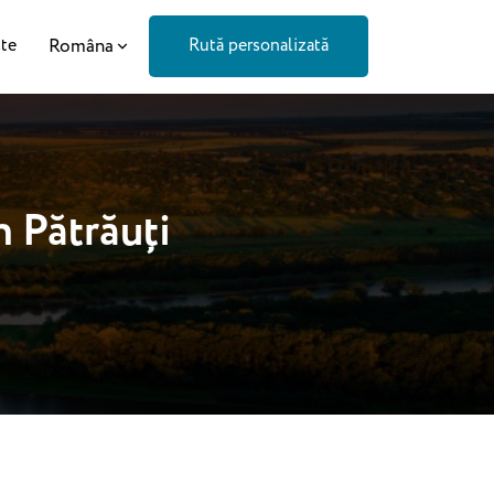
Româna
te
Rută personalizată
n Pătrăuți