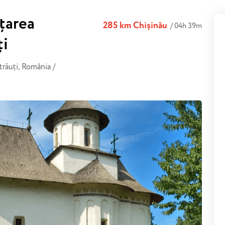
țarea
285 km Chișinău
/ 04h 39m
ți
trăuți, România /