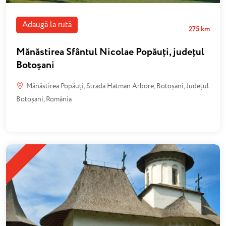
Adaugă la rută
275 km
Mănăstirea Sfântul Nicolae Popăuți, județul
Botoșani
Mănăstirea Popăuți, Strada Hatman Arbore, Botoșani, Județul
Botoșani, România