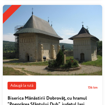
Adaugă la rută
156 km
Biserica Mănăstirii Dobrovăţ, cu hramul
“Pogorârea Sfântului Duh”, județul Iași