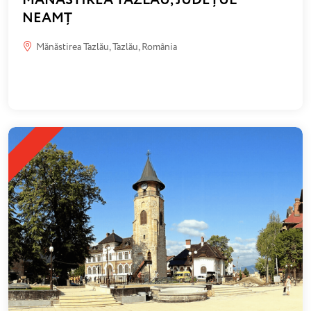
MĂNĂSTIREA TAZLĂU, JUDEȚUL
NEAMȚ
Mănăstirea Tazlău, Tazlău, România