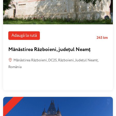
Adaugă la rută
245 km
Mănăstirea Războieni, județul Neamț
Mănăstirea Războieni, DC25, Războieni, Județul Neamț,
România