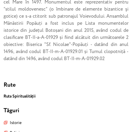
cel Mare în 1497. Monumentul este reprezentativ pentru
“stilul moldovenesc” (o îmbinare de elemente bizantice şi
gotice) ce s-a ctitorit sub patronajul Voievodului. Ansamblul
Mănăstirii Popăuți a fost inclus pe Lista monumentelor
istorice din județul Botoșani din anul 2015, având codul de
clasificare BT-II-a-A-01929 și fiind alcătuit din următoarele 2
obiective: Biserica "Sf. Nicolae"-Popăuți - datând din anul
1496, având codul BT-II-m-A-01929.01 și Turnul clopotniță -
datând din 1496, având codul BT-II-m-A-01929.02
Rute
Ruta Spiritualității
Tăguri
Istorie