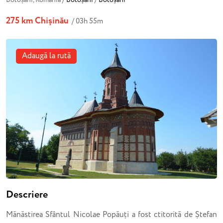
Botoșani, România /
Botoșani
/
Botoșani
275 km Chișinău
/ 03h 55m
Adaugă la rută
Descriere
Mănăstirea Sfântul Nicolae Popăuți a fost ctitorită de Ștefan