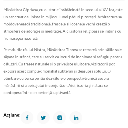
Mănăstirea Căpriana, cu o istorie înrădăcinată în secolul al XV-lea, este
un sanctuar de liniște în mijlocul unei păduri pitorești. Arhitectura sa
moldovenească tradițională, frescele și icoanele vechi crează o
atmosferă de adorație și meditație. Aici, istoria religioasă se îmbină cu
frumusețea naturală.
Pe malurile râului Nistru, Mănăstirea Tipova se remarcă prin sălile sale
săpate în stâncă, care au servit ca locuri de închinare și refugiu pentru
călugări. Cu trasee naturale și o priveliște uluitoare, vizitatorii pot
explora acest complex monahal subteran și deasupra solului. O
plimbare cu barca pe râu dezvăluie o perspectivă unică asupra
mănăstirii și a peisajului înconjurător. Aici, istoria și natura se
contopesc într-o experiență captivantă.
Acțiune: