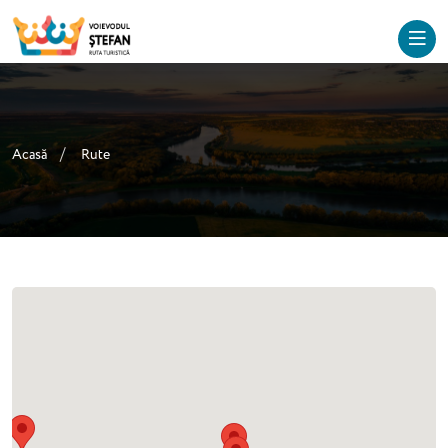
Acasă
Rute