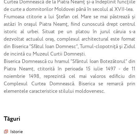
Curtea Domnească de la Piatra Neamţ şi-a îndeplinit funcţiile
de curte a domnitorilor Moldovei până în secolul al XVII-lea.
Frumoasa ctitorie a lui Ştefan cel Mare se mai păstrează şi
astăzi în oraşul Piatra Neamţ, fiind cunoscută drept centrul
istoric al urbei. Situat pe un platou în jurul căruia s-a
dezvoltat actualul oraş, complexul architectural este format
din Biserica “Sfâtul Ioan Domnesc”, Turnul-clopotniţă şi Zidul
de incintă cu Muzeul Curtii Domnești.
Biserica Domnească cu hramul “Sfântul Ioan Botezătorul” din
Piatra Neamț, ctitorită în perioada 15 iulie 1497 - de 11
noiembrie 1498, reprezintă cel mai valoros edificiu din
Complexul Curtea Domnească. Biserica se remarcă prin
elementele caracteristice stilului moldovenesc.
Tăguri
Istorie