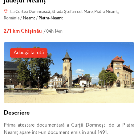
județul Neamț
La Curtea Domnească, Strada Ștefan cel Mare, Piatra Neamț,
România /
Neamț
/
Piatra-Neamț
271 km Chișinău
/ 04h 14m
Adaugă la rută
Descriere
Prima atestare documentară a Curţii Domneşti de la Piatra
Neamţ apare într-un document emis în anul 1491.